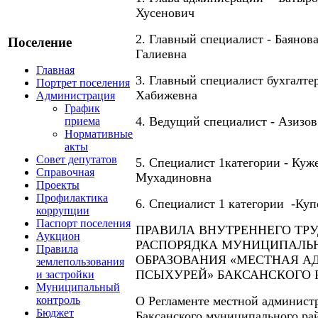
Хусенович
2. Главный специалист - Баянов
Поселение
Галиевна
Главная
3. Главный специалист бухгалт
Портрет поселения
Хабижевна
Администрация
График
4. Ведущий специалист - Аз
приема
Нормативные
акты
Совет депутатов
5. Специалист 1категории - Ку
Справочная
Мухадиновна
Проекты
Профилактика
6. Специалист 1 категории -Ку
коррупции
Паспорт поселения
ПРАВИЛА ВНУТРЕННЕГО ТР
Аукцион
РАСПОРЯДКА МУНИЦИПАЛЬ
Правила
ОБРАЗОВАНИЯ «МЕСТНАЯ А
землепользования
ПСЫХУРЕЙ» БАКСАНСКОГО 
и застройки
Муниципальный
контроль
О Регламенте местной админист
Бюджет
Баксанского муниципального ра