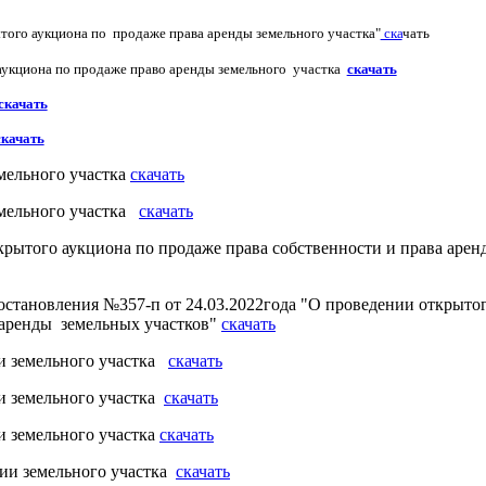
ытого аукциона по продаже
права аренды земельного участка"
ска
чать
укциона по продаже право аренды земельного участка
скачать
скачать
качать
мельного участка
скачать
емельного участка
скачать
рытого аукциона по продаже права собственности и права арен
тановления №357-п от 24.03.2022года "О проведении открытог
 аренды земельных участков"
скачать
и земельного участка
скачать
и земельного участка
скачать
 земельного участка
скачать
ии земельного участка
скачать