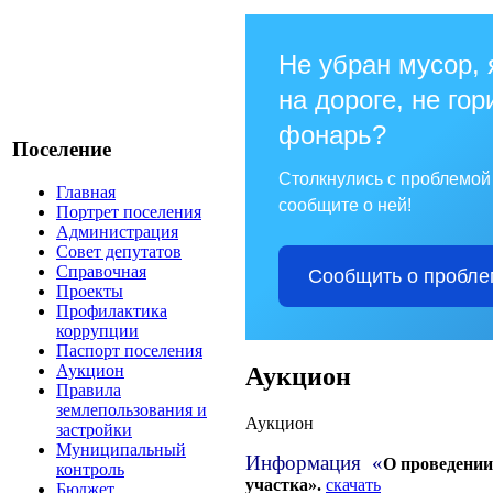
Не убран мусор,
на дороге, не гор
фонарь?
Поселение
Столкнулись с проблемо
Главная
сообщите о ней!
Портрет поселения
Администрация
Совет депутатов
Справочная
Сообщить о пробле
Проекты
Профилактика
коррупции
Паспорт поселения
Аукцион
Аукцион
Правила
землепользования и
Аукцион
застройки
Муниципальный
Информация «
О проведении
контроль
участка».
скачать
Бюджет