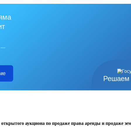
 яма
ит
й —
ме
Решаем 
 открытого аукциона по продаже права аренды и продаже зе